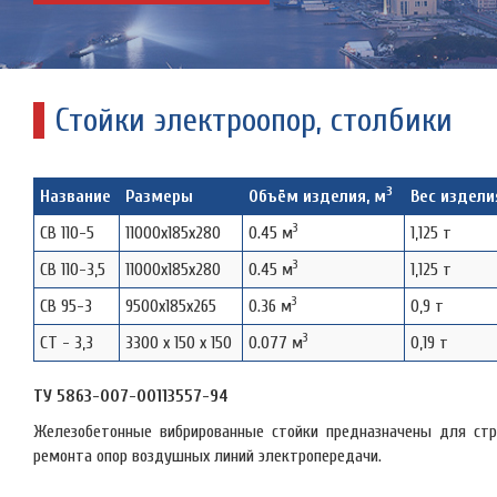
Стойки электроопор, столбики
3
Название
Размеры
Объём изделия, м
Вес изделия
3
СВ 110-5
11000х185х280
0.45 м
1,125 т
3
СВ 110-3,5
11000х185х280
0.45 м
1,125 т
3
СВ 95-3
9500х185х265
0.36 м
0,9 т
3
СТ - 3,3
3300 х 150 х 150
0.077 м
0,19 т
ТУ 5863-007-00113557-94
Железобетонные вибрированные стойки предназначены для стро
ремонта опор воздушных линий электропередачи.