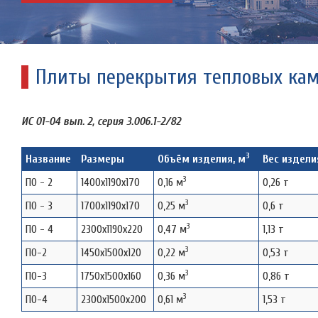
Плиты перекрытия тепловых ка
ИС 01-04 вып. 2, серия 3.006.1-2/82
3
Название
Размеры
Объём изделия, м
Вес изделия
3
ПО - 2
1400х1190х170
0,16 м
0,26 т
3
ПО - 3
1700х1190х170
0,25 м
0,6 т
3
ПО - 4
2300х1190х220
0,47 м
1,13 т
3
ПО-2
1450х1500х120
0,22 м
0,53 т
3
ПО-3
1750х1500х160
0,36 м
0,86 т
3
ПО-4
2300х1500х200
0,61 м
1,53 т